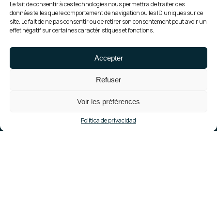
Le fait de consentir à ces technologies nous permettra de traiter des
données telles que le comportement de navigation ou les ID uniques sur ce
site. Le fait de ne pas consentir ou de retirer son consentement peut avoir un
effet négatif sur certaines caractéristiques et fonctions.
Realización • Planta solar en
suelo
Accepter
Central solar en
Annet-Sur-Marne
Refuser
Voir les préférences
Política de privacidad
Localización
Annet Sur Marne (77)
Puesta en servicio
julio de 2020