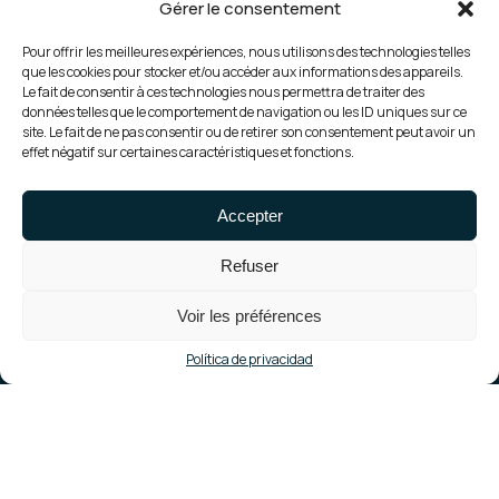
Gérer le consentement
Pour offrir les meilleures expériences, nous utilisons des technologies telles
que les cookies pour stocker et/ou accéder aux informations des appareils.
Le fait de consentir à ces technologies nous permettra de traiter des
données telles que le comportement de navigation ou les ID uniques sur ce
site. Le fait de ne pas consentir ou de retirer son consentement peut avoir un
effet négatif sur certaines caractéristiques et fonctions.
Accepter
Refuser
Voir les préférences
Política de privacidad
Objetivos de Gensun
Cero accidentes