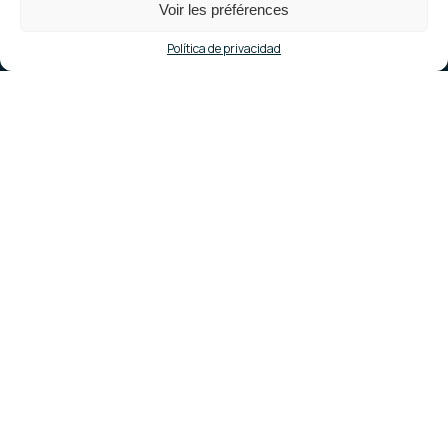
Voir les préférences
Política de privacidad
Algunas fechas
clave
Desde su creación en 2007, Gensun se ha consolidado
como uno de los principales actores de la
construcción y el mantenimiento en Francia. Con su
marca GenWind, Gensun también puede ofrecer
servicios de medición del viento y desmantelamiento
de aerogeneradores a los promotores de proyectos.