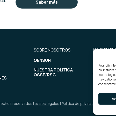
ca.
Saber más
FORMA PAR
SOBRE NOSOTROS
EQUIPO
GENSUN
CONTÁCT
Pour offrir l
NUESTRA POLÍTICA
pour stocker
QSSE/RSC
technologies
NES
navigation ou
consentement
Ac
rechos reservados |
avisos legales
|
Política de privacidad
|
Política 