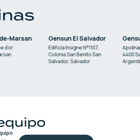
inas
de-Marsan
Gensun El Salvador
Gensu
e d’or
Edificia Insigne N°1107,
Apolinar
arsan
Colonia San Benito San
4400 Sa
Salvador, Salvador
Argent
 equipo
equipo