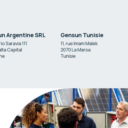
n Argentine SRL
Gensun Tunisie
io Saravia 111
11, rue Imam Malek
lta Capital
2070 La Marsa
ine
Tunisie