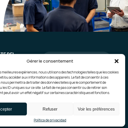
TE DEL
GenWind
Gérer le consentement
ANOS
es meilleures expériences, nous utilisons des technologies telles que les cookies
Gensun PVS
 et/ou accéder aux informations des appareils. Le fait de consentir à ces
 nous permettra de traiter des données telles que le comportement de
 les ID uniques sur ce site. Le fait de ne pas consentir ou de retirer son
 peut avoir un effet négatif sur certaines caractéristiques et fonctions.
cepter
Refuser
Voir les préférences
de cookies
| Realización :
Madaré
Política de privacidad