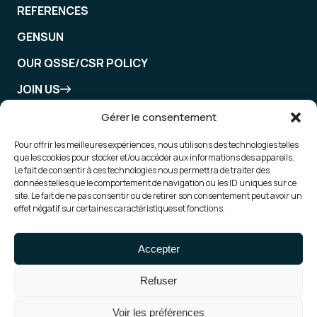
REFERENCES
GENSUN
OUR QSSE/CSR POLICY
JOIN US
CONTACT US
Gérer le consentement
Pour offrir les meilleures expériences, nous utilisons des technologies telles
que les cookies pour stocker et/ou accéder aux informations des appareils.
Le fait de consentir à ces technologies nous permettra de traiter des
GenWind
données telles que le comportement de navigation ou les ID uniques sur ce
site. Le fait de ne pas consentir ou de retirer son consentement peut avoir un
effet négatif sur certaines caractéristiques et fonctions.
Gensun PVS
Accepter
Refuser
© 2026 Gensun - All rights reserved |
Legal notices
|
Voir les préférences
Privacy policy
|
Cookie Policy
| Made by :
Madaré