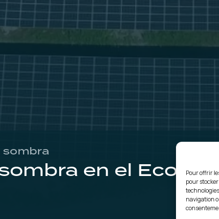
on sombra
n sombra en el Ecomu
Pour offrir l
pour stocker
technologies
navigation ou
consentement