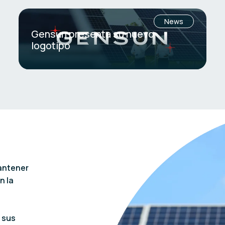
News
Gensun presenta su nuevo
logotipo
antener
n la
 sus