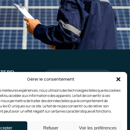
TE DEL
GenWind
Gérer le consentement
ANOS
es meilleures expériences, nous utilisons des technologies telles que les cookies
Gensun PVS
 et/ou accéder aux informations des appareils. Le fait de consentir à ces
 nous permettra de traiter des données telles que le comportement de
 les ID uniques sur ce site. Le fait de ne pas consentir ou de retirer son
 peut avoir un effet négatif sur certaines caractéristiques et fonctions.
cepter
Refuser
Voir les préférences