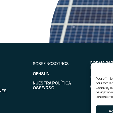
FORMA PAR
SOBRE NOSOTROS
EQUIPO
GENSUN
CONTÁCT
Pour offrir l
NUESTRA POLÍTICA
pour stocker
QSSE/RSC
technologies
NES
navigation ou
consentement
Ac