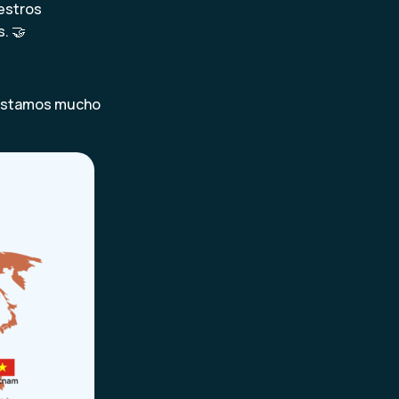
estros
. 🤝
, estamos mucho