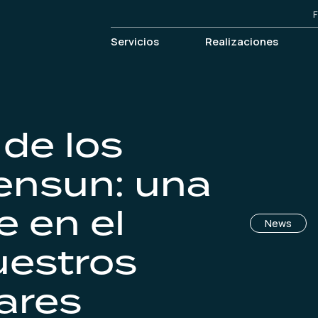
F
Servicios
Realizaciones
 de los
ensun: una
e en el
News
uestros
ares