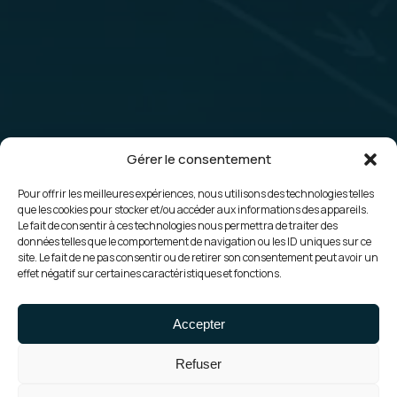
Gérer le consentement
Pour offrir les meilleures expériences, nous utilisons des technologies telles
Made by • Carport
que les cookies pour stocker et/ou accéder aux informations des appareils.
Construction of a
Le fait de consentir à ces technologies nous permettra de traiter des
données telles que le comportement de navigation ou les ID uniques sur ce
photovoltaic carport
site. Le fait de ne pas consentir ou de retirer son consentement peut avoir un
effet négatif sur certaines caractéristiques et fonctions.
on the parking lot of
the Atelier St.Michel
Accepter
factory
Refuser
Under construction