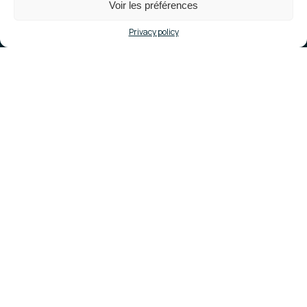
Voir les préférences
Privacy policy
Location
Le Controis en Sologne (41)
Commissioning
October 2024