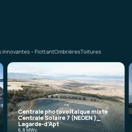
 innovantes – Flottant
Ombrières
Toitures
Centrale photovoltaïque mixte
Centrale Solaire 7 (NEOEN )_
Lagarde-d’Apt
6,8 MWc