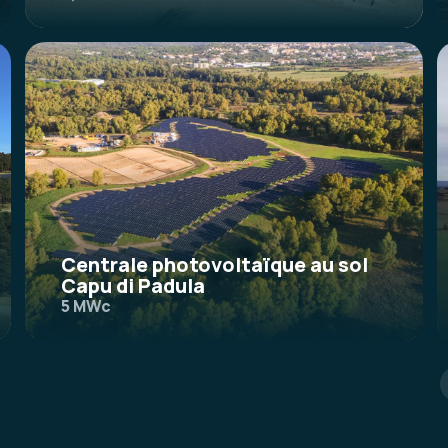
Centrale photovoltaïque au sol
Capu di Padula
5 MWc