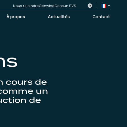
Nous rejoindre
Genwind
Gensun PVS
À propos
Actualités
Contact
ns
n cours de
e comme un
uction de
.