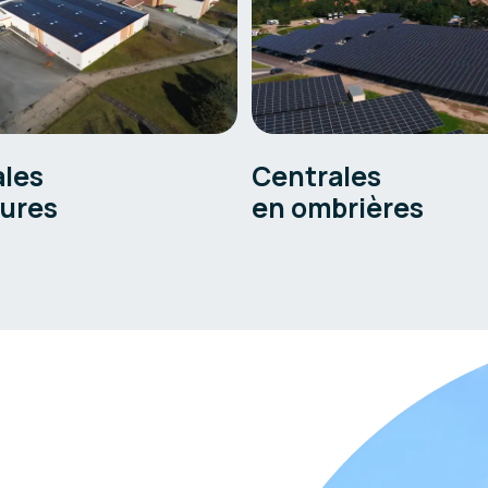
ales
Centrales
tures
en ombrières