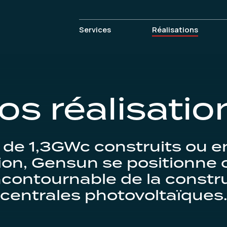
Services
Réalisations
os réalisatio
 de 1,3GWc construits ou e
ion, Gensun se positionn
ncontournable de la constr
centrales photovoltaïques