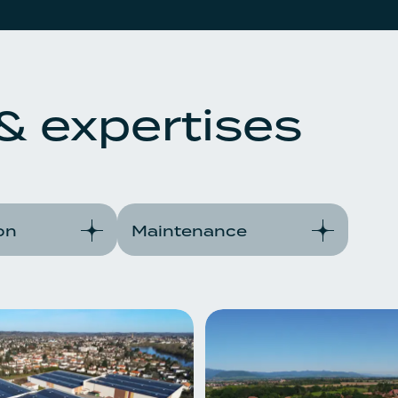
& expertises
on
Maintenance
lus
En savoir plus