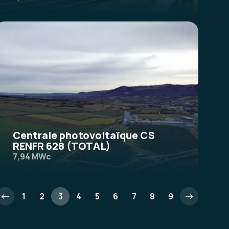
Centrale photovoltaïque CS
RENFR 628 (TOTAL)
7,94 MWc
1
2
3
4
5
6
7
8
9