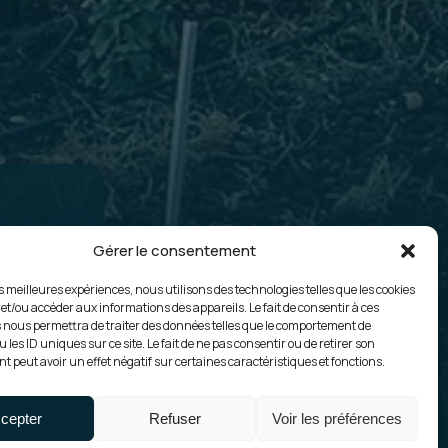
_
Gérer le consentement
es meilleures expériences, nous utilisons des technologies telles que les cookies
 et/ou accéder aux informations des appareils. Le fait de consentir à ces
 nous permettra de traiter des données telles que le comportement de
 les ID uniques sur ce site. Le fait de ne pas consentir ou de retirer son
 peut avoir un effet négatif sur certaines caractéristiques et fonctions.
cepter
Refuser
Voir les préférences