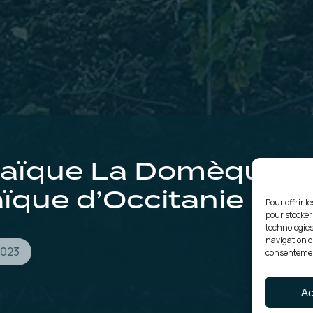
ltaïque La Domèque B
aïque d’Occitanie 2
Pour offrir l
pour stocker
technologies
navigation ou
2023
consentement
Ac