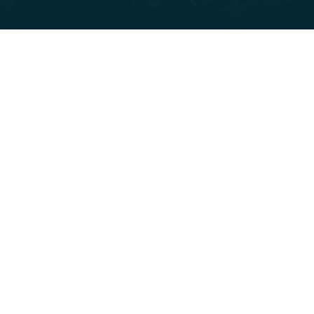
Localisation
Centrale Agrivoltaïque La Domèque B_ Société Agr
d’Occitanie 2
Mise en service
novembre 2023