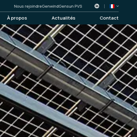
Nous rejoindre
Genwind
Gensun PVS
À propos
Actualités
Contact