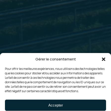
Gérer le consentement
Pour offrir les meilleures expériences, nous utilisons des technologies telles
Réalisation • Centrales au sol
que les cookies pour stocker et/ou accéder aux informations des appareils.
Centrale
Le fait de consentir à ces technologies nous permettra de traiter des
données telles que le comportement de navigation ou les ID uniques sur ce
photovoltaïque
site. Le fait de ne pas consentir ou de retirer son consentement peut avoir un
effet négatif sur certaines caractéristiques et fonctions.
GELOUX
SOLARPHOTON
Accepter
(NEOEN)