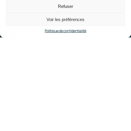
Refuser
Centrale raccordé eau réseau le 04/08/2014
Voir les préférences
Politique de confidentialité
Localisation
Geloux (40090)
Mise en service
octobre 2014
Données techniques
Puissance totale
7,21 MWc