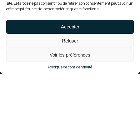
site. Le fait de ne pas consentir ou de retirer son consentement peut avoir un
effet négatif sur certaines caractéristiques et fonctions.
Réalisation • Centrales au sol
Accepter
Construction de la
centrale de Ener 37
Refuser
Voir les préférences
Politique de confidentialité
Localisation
Neuillé-Pont-Pierre (37)
Mise en service
Février 2024