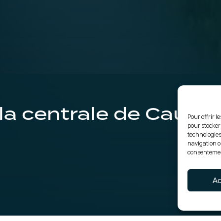
la centrale de Caune
Pour offrir l
pour stocker
technologies
navigation ou
consentement
Ac