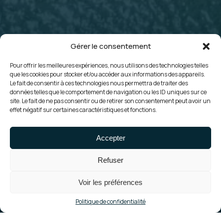
Gérer le consentement
Pour offrir les meilleures expériences, nous utilisons des technologies telles
que les cookies pour stocker et/ou accéder aux informations des appareils.
Le fait de consentir à ces technologies nous permettra de traiter des
données telles que le comportement de navigation ou les ID uniques sur ce
site. Le fait de ne pas consentir ou de retirer son consentement peut avoir un
effet négatif sur certaines caractéristiques et fonctions.
Réalisation • Centrales
innovantes - Flottant
Accepter
Construction de la
centrale AFD6
Refuser
Voir les préférences
Politique de confidentialité