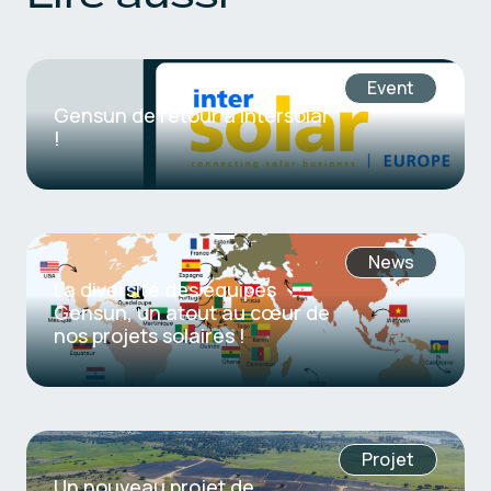
Event
Gensun de retour à Intersolar
!
News
La diversité des équipes
Gensun, un atout au cœur de
nos projets solaires !
Projet
Un nouveau projet de