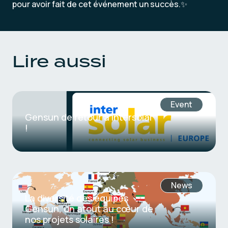
pour avoir fait de cet événement un succès.✨
Lire aussi
Event
Gensun de retour à Intersolar
!
News
La diversité des équipes
Gensun, un atout au cœur de
nos projets solaires !