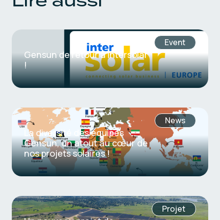
Lire aussi
Event
Gensun de retour à Intersolar
!
News
La diversité des équipes
Gensun, un atout au cœur de
nos projets solaires !
Projet